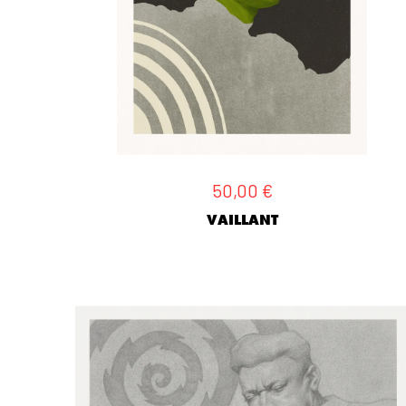
50,00
€
VAILLANT