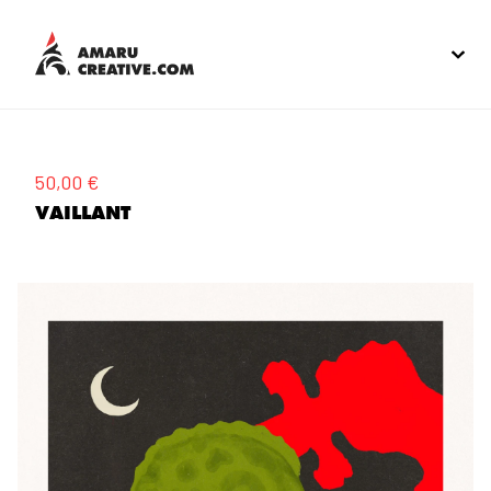
50,00
€
VAILLANT